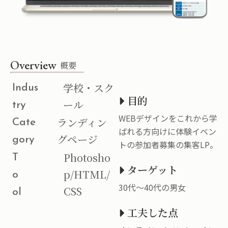
Overview
概要
学校・スク
Indus
目的
ール
try
WEBデザインをこれから学
ランディン
Cate
ばれる方向けに体験イベン
グページ
gory
トの参加者募集の集客LP。
Photosho
T
ターゲット
p/HTML/
o
30代〜40代の男女
CSS
ol
工夫した点